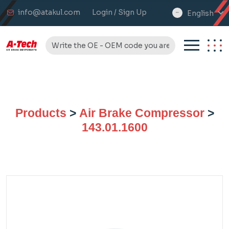
info@atakul.com
Login / Sign Up
English
select
language
Products
>
Air Brake Compressor
>
143.01.1600