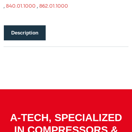
,
840.01.1000
,
862.01.1000
Description
A-TECH, SPECIALIZED
IN COMPRESSORS &