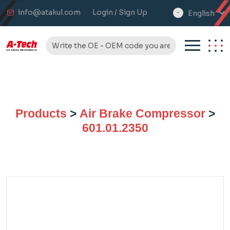
info@atakul.com
Login / Sign Up
English
select
language
Products
>
Air Brake Compressor
>
601.01.2350