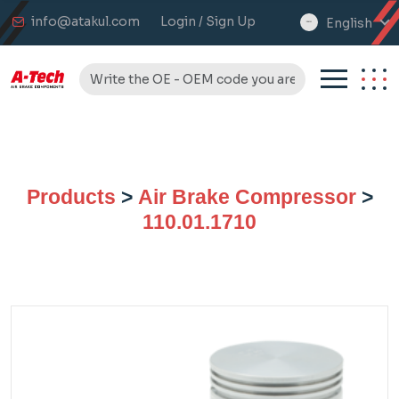
info@atakul.com
Login / Sign Up
English
select
language
Products
>
Air Brake Compressor
>
110.01.1710