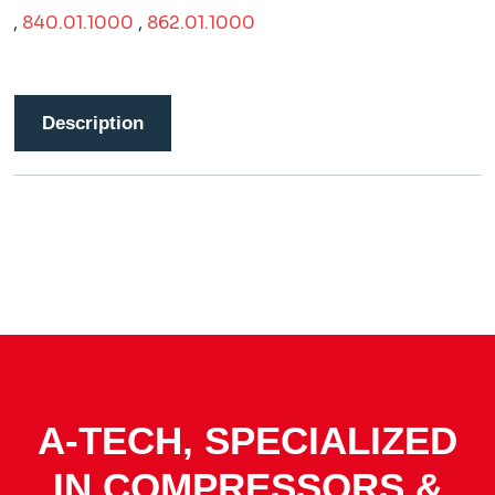
,
840.01.1000
,
862.01.1000
Description
A-TECH, SPECIALIZED
IN COMPRESSORS &