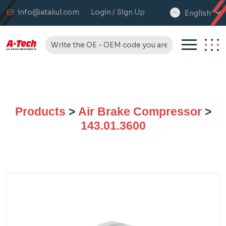
info@atakul.com
Login / Sign Up
English
select
language
Products
>
Air Brake Compressor
>
143.01.3600